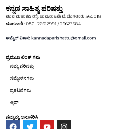
ಕನ್ನಡ ಸಾಹಿತ್ಯ ಪರಿಷತ್ತು
ಪಂಪ ಮಹಾಕವಿ ರಸ್ತೆ, ಚಾಮರಾಜಪೇಟೆ, ಬೆಂಗಳೂರು 560018
ದೂರವಾಣಿ
: 080- 26612991 / 26623584
ಈಮೈಲ್ ವಿಳಾಸ
: kannadaparishattu@gmail.com
ಪ್ರಮುಖ ಲಿಂಕ್‌ ಗಳು
ನಮ್ಮ ಪರಿಷತ್ತು
ಸಮ್ಮೇಳನಗಳು
ಪ್ರಕಟಣೆಗಳು
ಆ್ಯಪ್
ನಮ್ಮನ್ನು ಅನುಸರಿಸಿ
F
T
Y
I