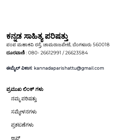
ಕನ್ನಡ ಸಾಹಿತ್ಯ ಪರಿಷತ್ತು
ಪಂಪ ಮಹಾಕವಿ ರಸ್ತೆ, ಚಾಮರಾಜಪೇಟೆ, ಬೆಂಗಳೂರು 560018
ದೂರವಾಣಿ
: 080- 26612991 / 26623584
ಈಮೈಲ್ ವಿಳಾಸ
: kannadaparishattu@gmail.com
ಪ್ರಮುಖ ಲಿಂಕ್‌ ಗಳು
ನಮ್ಮ ಪರಿಷತ್ತು
ಸಮ್ಮೇಳನಗಳು
ಪ್ರಕಟಣೆಗಳು
ಆ್ಯಪ್