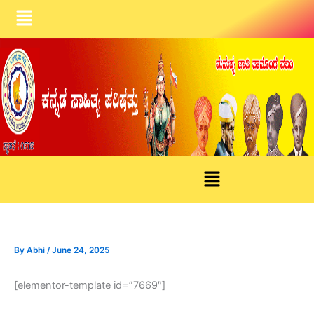
Skip
Menu
to
content
Menu
By
Abhi
/
June 24, 2025
[elementor-template id=”7669″]