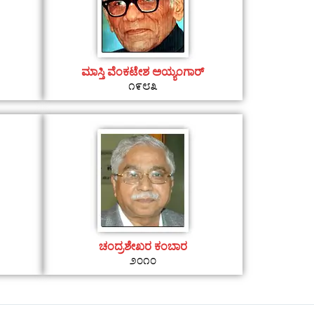
ಮಾಸ್ತಿ ವೆಂಕಟೇಶ ಅಯ್ಯಂಗಾರ್
೧೯೮೩
ಚಂದ್ರಶೇಖರ ಕಂಬಾರ
೨೦೧೦