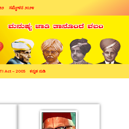
೦೨೨
ಸಮ್ಮೇಳನ ೨೦೨೪
TI Act – 2005
ಕನ್ನಡ ನುಡಿ