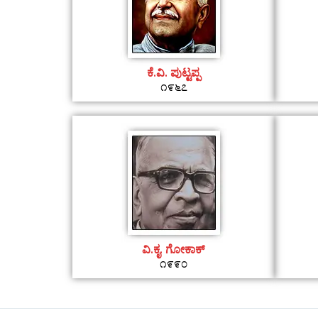
ಕೆ.ವಿ. ಪುಟ್ಟಪ್ಪ
೧೯೬೭
ವಿ.ಕೃ. ಗೋಕಾಕ್
೧೯೯೦