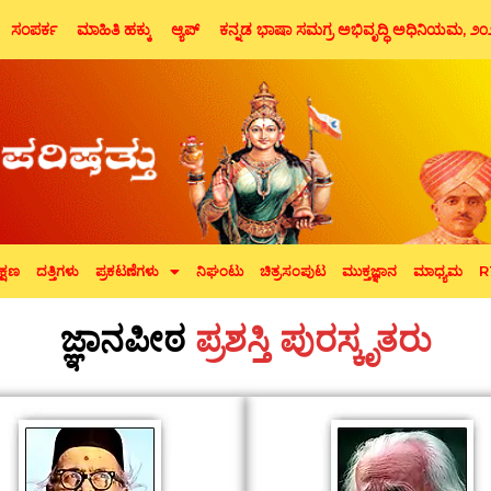
ಸಂಪರ್ಕ
ಮಾಹಿತಿ ಹಕ್ಕು
ಆ್ಯಪ್
ಕನ್ನಡ ಭಾಷಾ ಸಮಗ್ರ ಅಭಿವೃದ್ಧಿ ಅಧಿನಿಯಮ, ೨
ಕ್ಷಣ
ದತ್ತಿಗಳು
ಪ್ರಕಟಣೆಗಳು
ನಿಘಂಟು
ಚಿತ್ರಸಂಪುಟ
ಮುಕ್ತಜ್ಞಾನ
ಮಾಧ್ಯಮ
R
ಜ್ಞಾನಪೀಠ
ಪ್ರಶಸ್ತಿ ಪುರಸ್ಕೃತರು