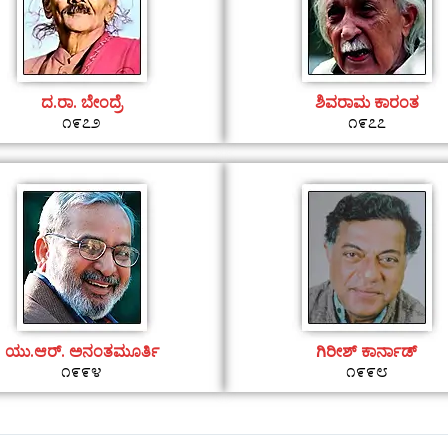
ದ.ರಾ. ಬೇಂದ್ರೆ
ಶಿವರಾಮ ಕಾರಂತ
೧೯೭೨
೧೯೭೭
ಯು.ಆರ್. ಅನಂತಮೂರ್ತಿ
ಗಿರೀಶ್ ಕಾರ್ನಾಡ್
೧೯೯೪
೧೯೯೮