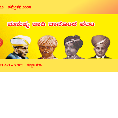
೦೨೨
ಸಮ್ಮೇಳನ ೨೦೨೪
TI Act – 2005
ಕನ್ನಡ ನುಡಿ