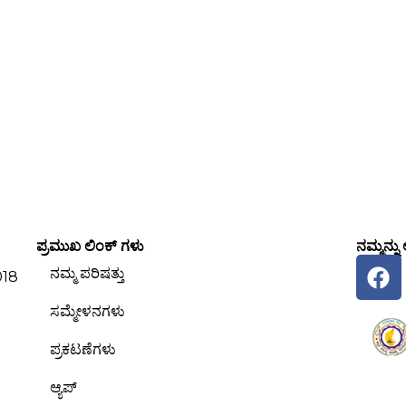
ಪ್ರಮುಖ ಲಿಂಕ್‌ ಗಳು
ನಮ್ಮನ್ನು
F
ನಮ್ಮ ಪರಿಷತ್ತು
018
a
c
ಸಮ್ಮೇಳನಗಳು
e
ಪ್ರಕಟಣೆಗಳು
b
o
ಆ್ಯಪ್
o