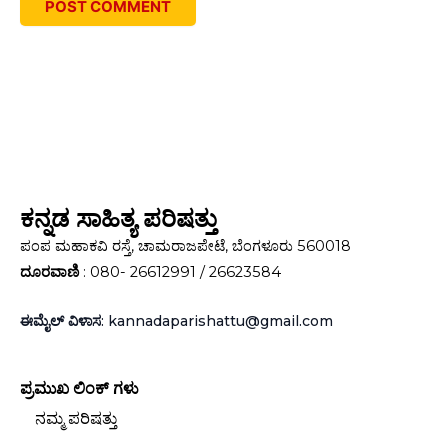
ಕನ್ನಡ ಸಾಹಿತ್ಯ ಪರಿಷತ್ತು
ಪಂಪ ಮಹಾಕವಿ ರಸ್ತೆ, ಚಾಮರಾಜಪೇಟೆ, ಬೆಂಗಳೂರು 560018
ದೂರವಾಣಿ
: 080- 26612991 / 26623584
ಈಮೈಲ್ ವಿಳಾಸ
: kannadaparishattu@gmail.com
ಪ್ರಮುಖ ಲಿಂಕ್‌ ಗಳು
ನಮ್ಮ ಪರಿಷತ್ತು