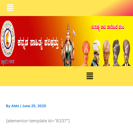
Skip
Menu
to
content
Menu
By
Abhi
/
June 25, 2025
[elementor-template id=”8337″]