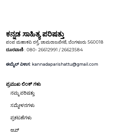
ಕನ್ನಡ ಸಾಹಿತ್ಯ ಪರಿಷತ್ತು
ಪಂಪ ಮಹಾಕವಿ ರಸ್ತೆ, ಚಾಮರಾಜಪೇಟೆ, ಬೆಂಗಳೂರು 560018
ದೂರವಾಣಿ
: 080- 26612991 / 26623584
ಈಮೈಲ್ ವಿಳಾಸ
: kannadaparishattu@gmail.com
ಪ್ರಮುಖ ಲಿಂಕ್‌ ಗಳು
ನಮ್ಮ ಪರಿಷತ್ತು
ಸಮ್ಮೇಳನಗಳು
ಪ್ರಕಟಣೆಗಳು
ಆ್ಯಪ್